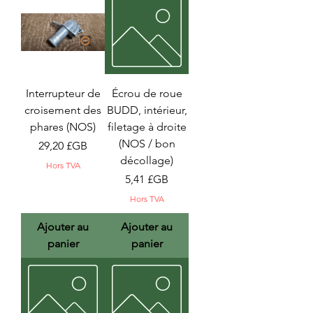
Interrupteur de
Écrou de roue
croisement des
BUDD, intérieur,
phares (NOS)
filetage à droite
(NOS / bon
Prix
29,20 £GB
décollage)
Hors TVA
Prix
5,41 £GB
Hors TVA
Ajouter au
Ajouter au
panier
panier