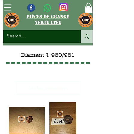
pièces de grange
verte ltée
Diamant T 980/981
Articles précédents