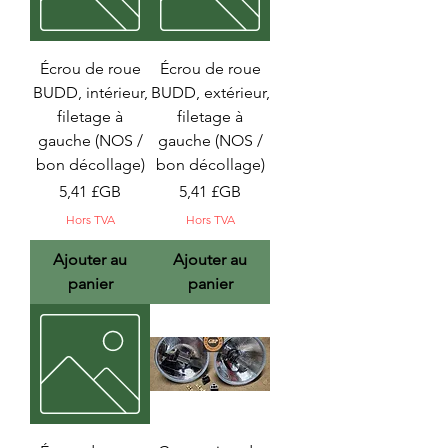
Écrou de roue
Écrou de roue
BUDD, intérieur,
BUDD, extérieur,
filetage à
filetage à
gauche (NOS /
gauche (NOS /
bon décollage)
bon décollage)
Prix
Prix
5,41 £GB
5,41 £GB
Hors TVA
Hors TVA
Ajouter au
Ajouter au
panier
panier