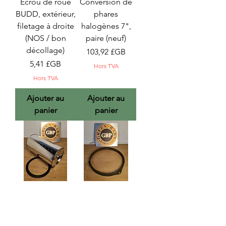
Écrou de roue
Conversion de
BUDD, extérieur,
phares
filetage à droite
halogènes 7",
(NOS / bon
paire (neuf)
décollage)
Prix
103,92 £GB
Prix
5,41 £GB
Hors TVA
Hors TVA
Ajouter au
Ajouter au
panier
panier
Élément de filtre
Anneau de
à huile moteur «
phare 7" (NOS)
Senior »
Prix
21,00 £GB