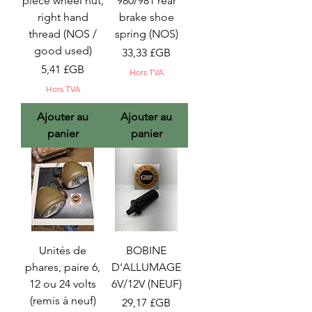
piece wheel nut,
980/981 rear
right hand
brake shoe
thread (NOS /
spring (NOS)
good used)
Prix
33,33 £GB
Prix
5,41 £GB
Hors TVA
Hors TVA
Ajouter au
Ajouter au
panier
panier
Unités de
BOBINE
phares, paire 6,
D'ALLUMAGE
12 ou 24 volts
6V/12V (NEUF)
(remis à neuf)
Prix
29,17 £GB