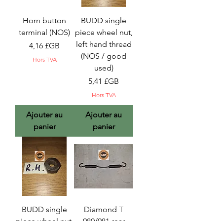
Horn button
BUDD single
terminal (NOS)
piece wheel nut,
left hand thread
Prix
4,16 £GB
(NOS / good
Hors TVA
used)
Prix
5,41 £GB
Hors TVA
Ajouter au
Ajouter au
panier
panier
BUDD single
Diamond T