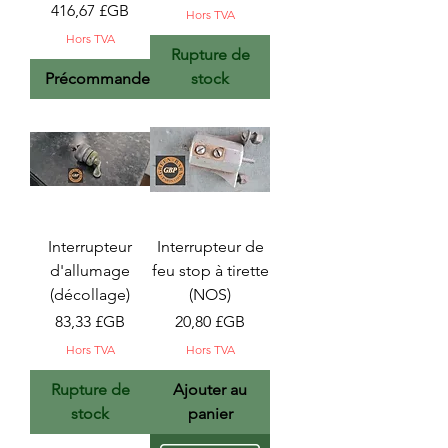
Prix
416,67 £GB
Hors TVA
Hors TVA
Rupture de
Précommander
stock
Interrupteur
Interrupteur de
d'allumage
feu stop à tirette
(décollage)
(NOS)
Prix
Prix
83,33 £GB
20,80 £GB
Hors TVA
Hors TVA
Rupture de
Ajouter au
stock
panier