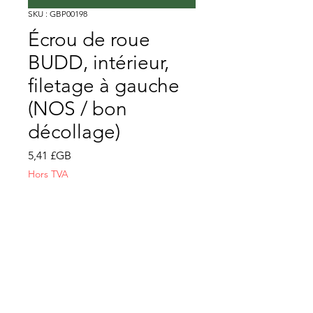
SKU : GBP00198
Écrou de roue
BUDD, intérieur,
filetage à gauche
(NOS / bon
décollage)
Prix
5,41 £GB
Hors TVA
Quantité
*
Ajouter au panier