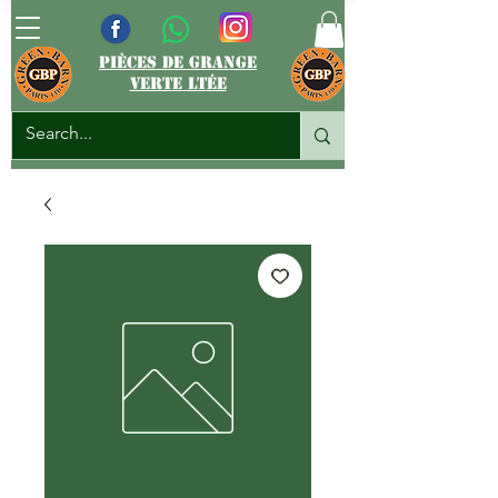
pièces de grange
verte ltée