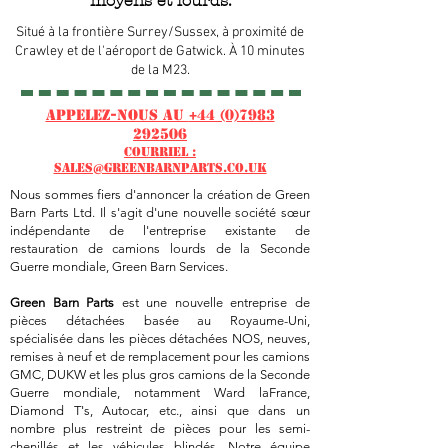
moyens et lourds.
Situé à la frontière Surrey/Sussex, à proximité de
Crawley et de l'aéroport de Gatwick. À 10 minutes
de la M23.
Appelez-nous au
+44 (0)7983
292506
COURRIEL :
sales@greenbarnparts.co.uk
Nous sommes fiers d'annoncer la création de Green
Barn Parts Ltd. Il s'agit d'une nouvelle société sœur
indépendante de l'entreprise existante de
restauration de camions lourds de la Seconde
Guerre mondiale, Green Barn Services.
Green Barn Parts
est une nouvelle entreprise de
pièces détachées basée au Royaume-Uni,
spécialisée dans les pièces détachées NOS, neuves,
remises à neuf et de remplacement pour les camions
GMC, DUKW et les plus gros camions de la Seconde
Guerre mondiale, notamment Ward laFrance,
Diamond T's, Autocar, etc., ainsi que dans un
nombre plus restreint de pièces pour les semi-
chenillés et les véhicules blindés. Notre équipe