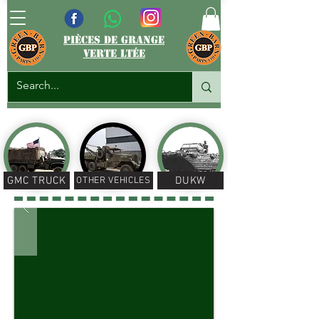
pièces de grange
verte ltée
GMC TRUCK
DUKW
OTHER VEHICLES