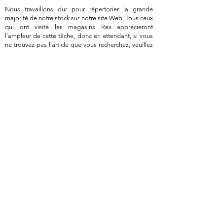
Nous travaillons dur pour répertorier la grande
majorité de notre stock sur notre site Web. Tous ceux
qui ont visité les magasins Rex apprécieront
l'ampleur de cette tâche, donc en attendant, si vous
ne trouvez pas l'article que vous recherchez, veuillez
nous contacter et nous essaierons de vous aider.
Vous pouvez nous contacter via la page « Contactez-
nous » ; par téléphone, SMS ou Whatsapp au
+44
(0)7983 292506
; ou sur Messenger via notre page
Facebook @GreenBarnParts. Le site Web propose
un paiement en ligne via un certain nombre
d'options sécurisées, et nous pouvons également
accepter le paiement par carte par téléphone ou en
personne. L'expédition au Royaume-Uni pour les
articles plus volumineux s'effectue via Parcelforce 48
heures. L'expédition internationale s'effectue via
Parcelforce International.
Nous sommes situés près de Crawley, à environ 10
minutes de l'aéroport de Gatwick. Nous sommes
heureux de recevoir des visiteurs, mais nous vous
demandons poliment de ne le faire que sur rendez-
vous.