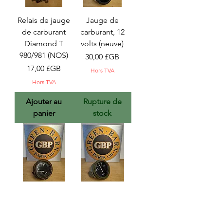
Relais de jauge
Jauge de
de carburant
carburant, 12
Diamond T
volts (neuve)
980/981 (NOS)
Prix
30,00 £GB
Prix
17,00 £GB
Hors TVA
Hors TVA
Ajouter au
Rupture de
panier
stock
Jauge de
Jauge de
carburant
carburant (NOS)