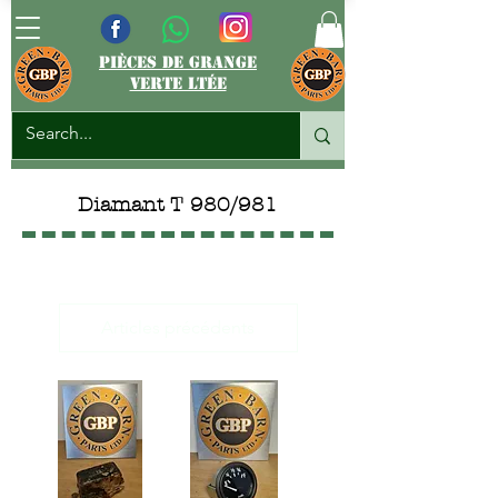
pièces de grange
verte ltée
Diamant T 980/981
Articles précédents