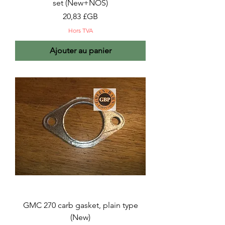
set (New+NOS)
Prix
20,83 £GB
Hors TVA
Ajouter au panier
GMC 270 carb gasket, plain type
(New)