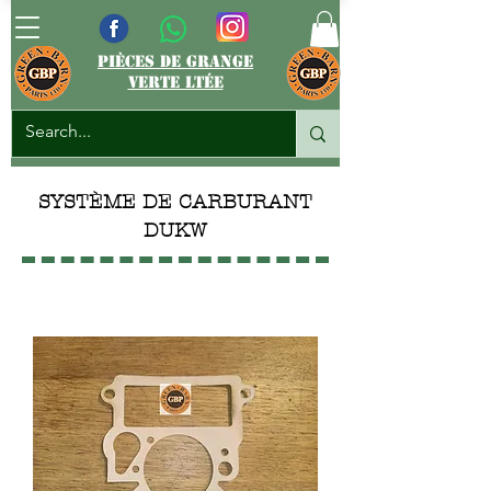
pièces de grange
verte ltée
SYSTÈME DE CARBURANT
DUKW