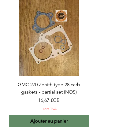
GMC 270 Zenith type 28 carb
gaskets - partial set (NOS)
Prix
16,67 £GB
Hors TVA
Ajouter au panier