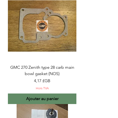
GMC 270 Zenith type 28 carb main
bowl gasket (NOS)
Prix
4,17 £GB
Hors TVA
Ajouter au panier