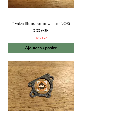
2-valve lift pump bowl nut (NOS)
Prix
3,33 £GB
Hors TVA
Ajouter au panier