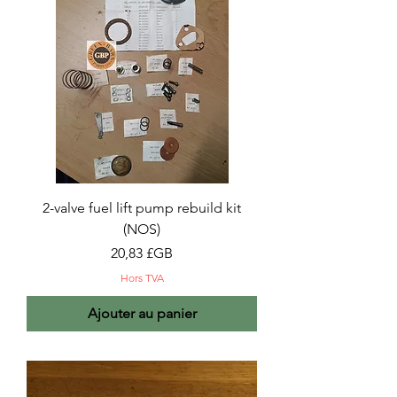
2-valve fuel lift pump rebuild kit
(NOS)
Prix
20,83 £GB
Hors TVA
Ajouter au panier