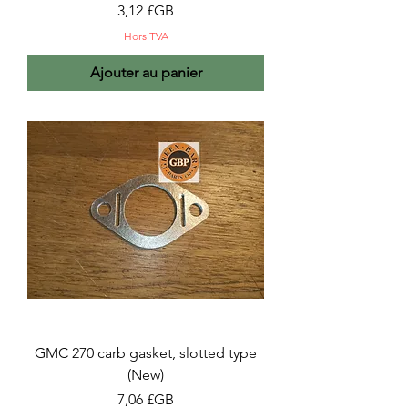
Prix
3,12 £GB
Hors TVA
Ajouter au panier
GMC 270 carb gasket, slotted type
(New)
Prix
7,06 £GB