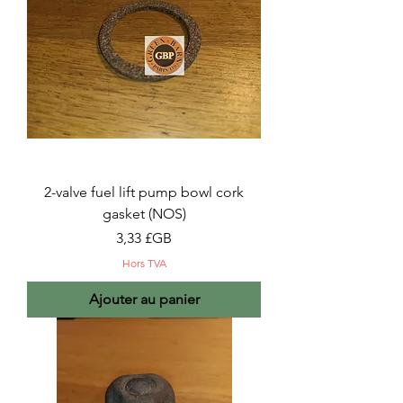
2-valve fuel lift pump bowl cork
gasket (NOS)
Prix
3,33 £GB
Hors TVA
Ajouter au panier