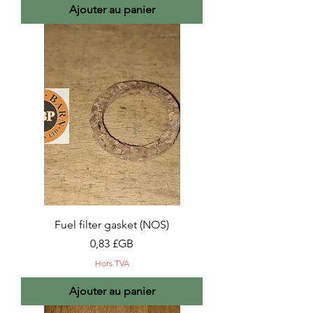
Ajouter au panier
Fuel filter gasket (NOS)
Prix
0,83 £GB
Hors TVA
Ajouter au panier