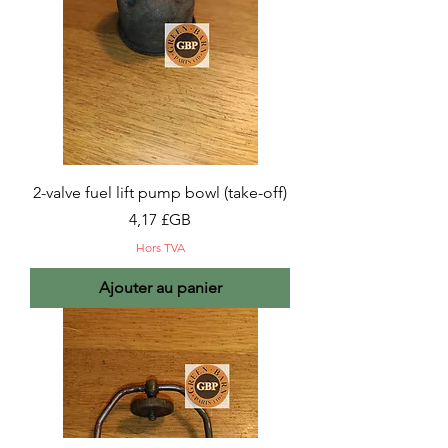
2-valve fuel lift pump bowl (take-off)
Prix
4,17 £GB
Hors TVA
Ajouter au panier