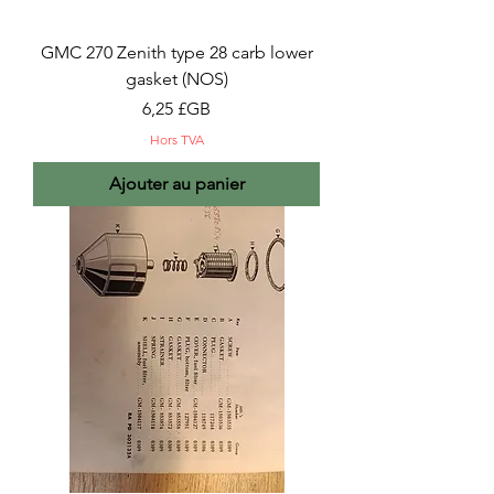
GMC 270 Zenith type 28 carb lower
gasket (NOS)
Prix
6,25 £GB
Hors TVA
Ajouter au panier