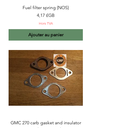
Fuel filter spring (NOS)
Prix
4,17 £GB
Hors TVA
Ajouter au panier
GMC 270 carb gasket and insulator