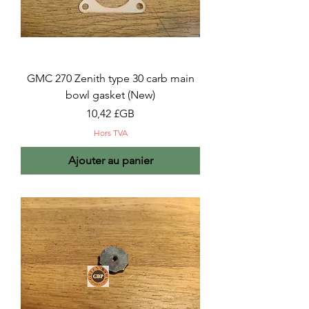
GMC 270 Zenith type 30 carb main
bowl gasket (New)
Prix
10,42 £GB
Hors TVA
Ajouter au panier