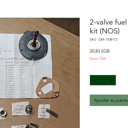
2-valve fuel
kit (NOS)
SKU : GM-1538172
Prix
20,83 £GB
Hors TVA
Quantité
*
Ajouter au panie