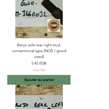
Banjo axle rear right stud,
conventional type (NOS / good
used)
Prix
5,42 £GB
Hors TVA
Ajouter au panier