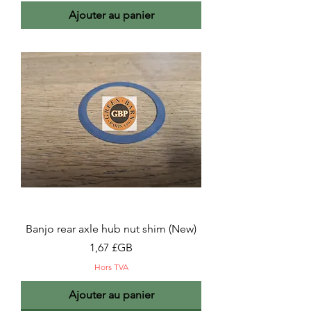
Ajouter au panier
Banjo rear axle hub nut shim (New)
Prix
1,67 £GB
Hors TVA
Ajouter au panier