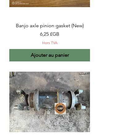
Banjo axle pinion gasket (New)
Prix
6,25 £GB
Hors TVA
Ajouter au panier