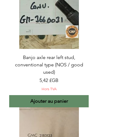
Banjo axle rear left stud,
conventional type (NOS / good
used)
Prix
5,42 £GB
Hors TVA
Ajouter au panier