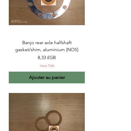
Banjo rear axle halfshaft
gasket/shim, aluminium (NOS)
Prix
8,33 £GB
Hors TVA
Ajouter au panier