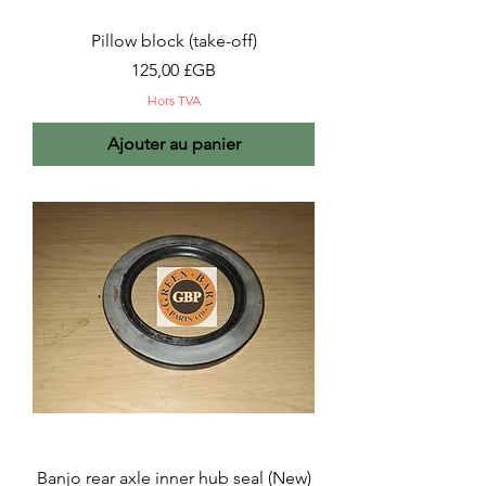
Pillow block (take-off)
Prix
125,00 £GB
Hors TVA
Ajouter au panier
Banjo rear axle inner hub seal (New)