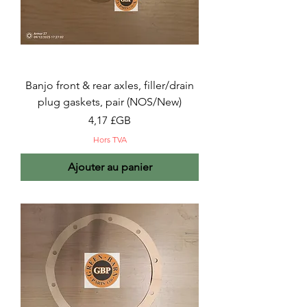
Banjo front & rear axles, filler/drain
plug gaskets, pair (NOS/New)
Prix
4,17 £GB
Hors TVA
Ajouter au panier