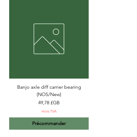
Banjo axle diff carrier bearing
(NOS/New)
Prix
49,78 £GB
Hors TVA
Précommander