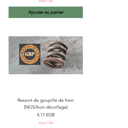
Hors TVA
Ajouter au panier
Ressort de goupille de frein
(NOS/bon décollage)
Prix
4,17 £GB
Hors TVA