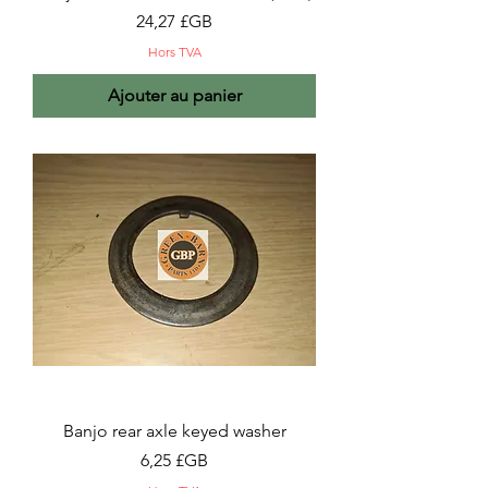
Prix
24,27 £GB
Hors TVA
Ajouter au panier
Banjo rear axle keyed washer
Prix
6,25 £GB