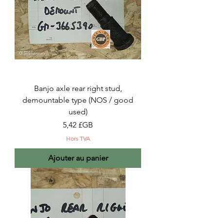
Banjo axle rear right stud,
demountable type (NOS / good
used)
Prix
5,42 £GB
Hors TVA
Ajouter au panier