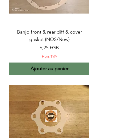
Banjo front & rear diff & cover
gasket (NOS/New)
Prix
6,25 £GB
Hors TVA
Ajouter au panier