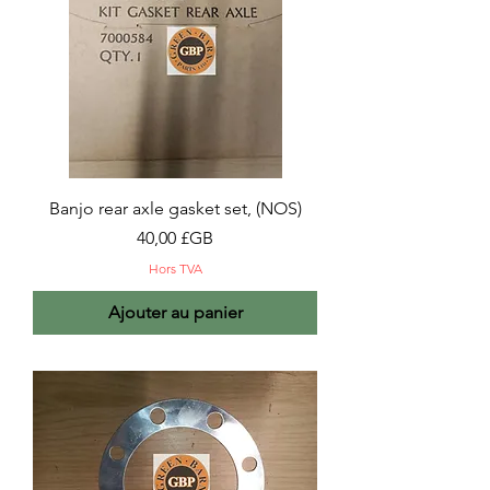
Banjo rear axle gasket set, (NOS)
Prix
40,00 £GB
Hors TVA
Ajouter au panier