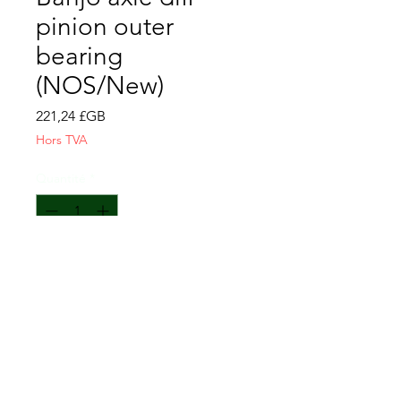
pinion outer
bearing
(NOS/New)
Prix
221,24 £GB
Hors TVA
Quantité
*
Usually available again within 1 week
Précommander