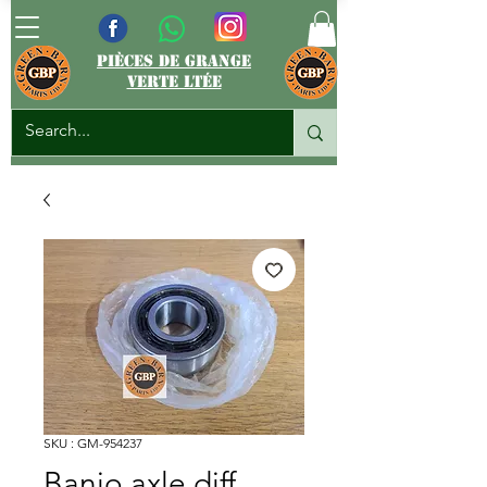
pièces de grange
verte ltée
SKU : GM-954237
Banjo axle diff