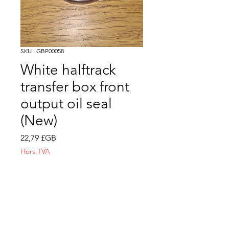
SKU : GBP00058
White halftrack
transfer box front
output oil seal
(New)
Prix
22,79 £GB
Hors TVA
Quantité
*
Ajouter au panier