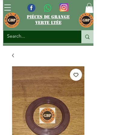
pièces de grange
verte ltée