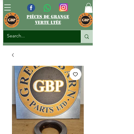
pièces de grange
verte ltée