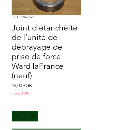
SKU : GW-8Y61
Joint d'étanchéité
de l'unité de
débrayage de
prise de force
Ward laFrance
(neuf)
Prix
43,00 £GB
Hors TVA
Quantité
*