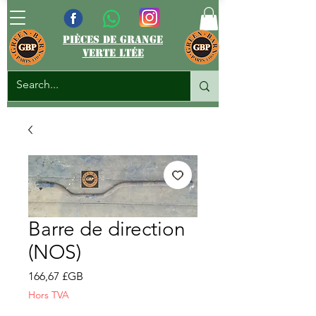
pièces de grange
verte ltée
Barre de direction
(NOS)
Prix
166,67 £GB
Hors TVA