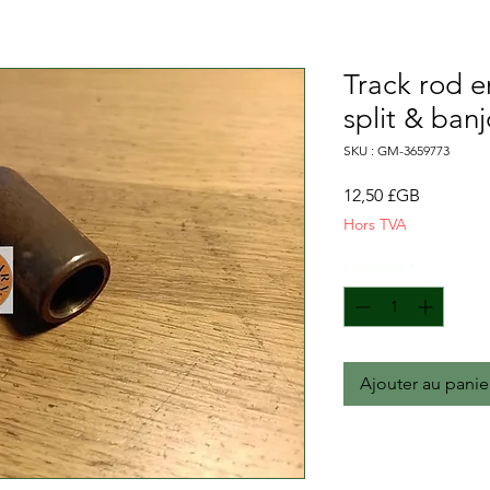
Track rod e
split & ban
SKU : GM-3659773
Prix
12,50 £GB
Hors TVA
Quantité
*
Ajouter au panie