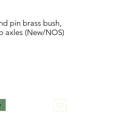
nd pin brass bush,
jo axles (New/NOS)
r