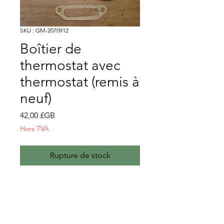
SKU : GM-2070912
Boîtier de
thermostat avec
thermostat (remis à
neuf)
Prix
42,00 £GB
Hors TVA
Rupture de stock
Boîtier de thermostat
Comprend un nouveau
thermostat et des joints
Rénové