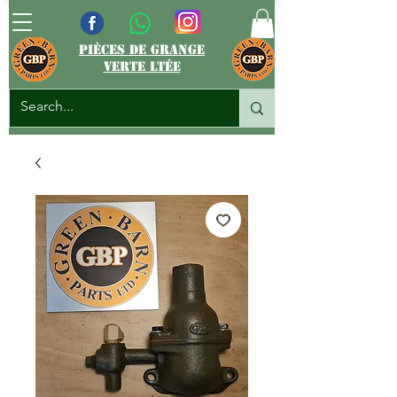
pièces de grange
verte ltée