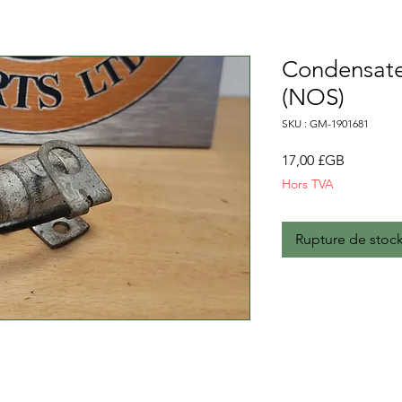
Condensate
(NOS)
SKU : GM-1901681
Prix
17,00 £GB
Hors TVA
Rupture de stoc