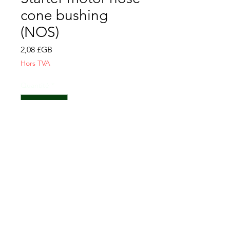
cone bushing
(NOS)
Prix
2,08 £GB
Hors TVA
Quantité
*
Ajouter au panier
CONTACTEZ-NOUS
Conditions générales de vente
FAQ
EMPLACEMENT