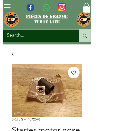
pièces de grange
verte ltée
SKU : GM-1872678
Starter motor nose