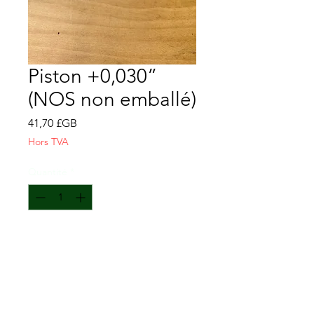
Piston +0,030”
(NOS non emballé)
Prix
41,70 £GB
Hors TVA
Quantité
*
Ajouter au panier
Piston +0,030”
NOS déballé
GM-2135475