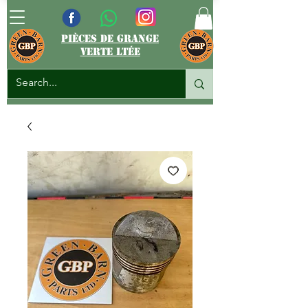
pièces de grange
verte ltée