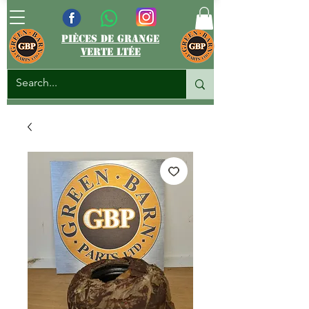
pièces de grange
verte ltée