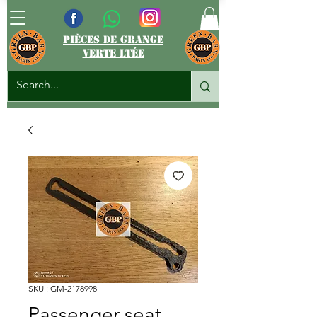
pièces de grange
verte ltée
SKU : GM-2178998
Passenger seat