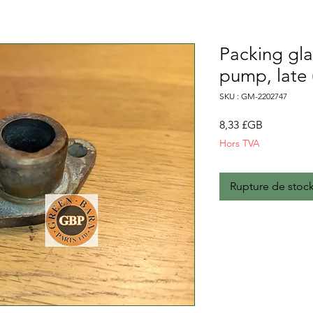
Packing gla
pump, late
SKU : GM-2202747
Prix
8,33 £GB
Hors TVA
Rupture de stoc