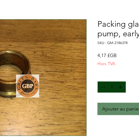
Packing gla
pump, earl
SKU : GM-2186378
Prix
4,17 £GB
Hors TVA
Quantité
*
Ajouter au panie