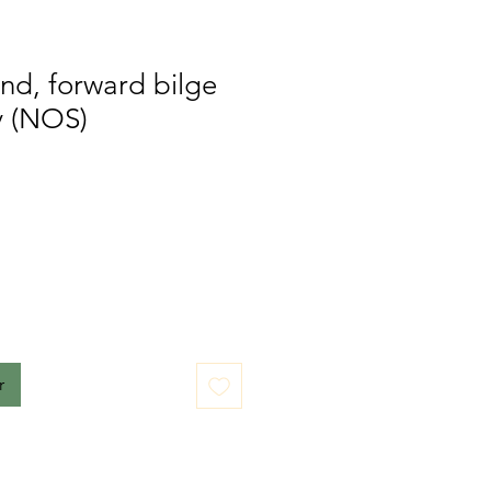
nd, forward bilge
y (NOS)
r