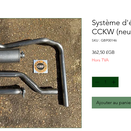
Système d
CCKW (neu
SKU : GBP00146
Prix
362,50 £GB
Hors TVA
Quantité
*
Ajouter au panie