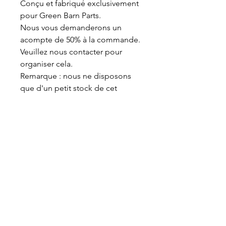
Conçu et fabriqué exclusivement
pour Green Barn Parts.
Nous vous demanderons un
acompte de 50% à la commande.
Veuillez nous contacter pour
organiser cela.
Remarque : nous ne disposons
que d'un petit stock de cet
article. Il peut y avoir un léger
délai si nous devons le
réapprovisionner. Nous vous en
informerons au moment de la
commande.
Pour d'autres panneaux de
réparation, veuillez également
consulter nos listes de nouveaux
coins inférieurs de cloison,
sections de réparation de
panneaux latéraux et autres.