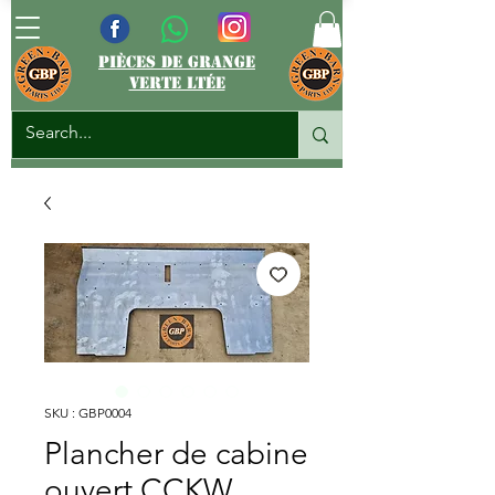
pièces de grange
verte ltée
SKU : GBP0004
Plancher de cabine
ouvert CCKW