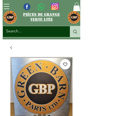
pièces de grange
verte ltée