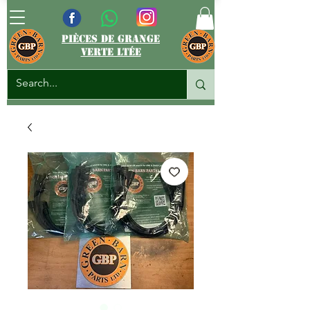
pièces de grange
verte ltée