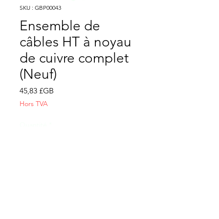
SKU : GBP00043
Ensemble de
câbles HT à noyau
de cuivre complet
(Neuf)
Prix
45,83 £GB
Hors TVA
Quantité
*
Ajouter au panier