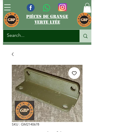
pièces de grange
verte ltée
SKU : GM2140678