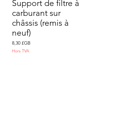
Support de filtre à
carburant sur
châssis (remis à
neuf)
Prix
8,30 £GB
Hors TVA
Quantité
*
Ajouter au panier
CONTACTEZ-NOUS
Conditions générales de vente