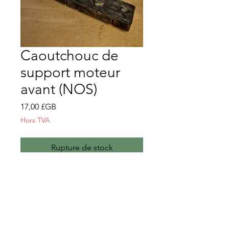
Caoutchouc de
support moteur
avant (NOS)
Prix
17,00 £GB
Hors TVA
Rupture de stock
Caoutchouc de support moteur
avant
NOS
GM-3567520