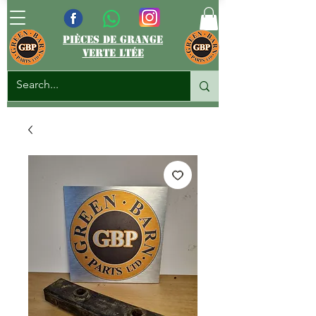
pièces de grange
verte ltée