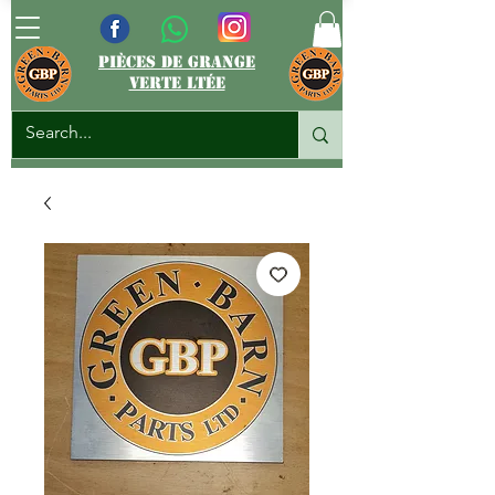
pièces de grange
verte ltée