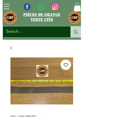
pièces de grange
verte ltée
SKU : GM-0392202