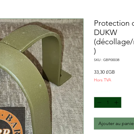
Protection 
DUKW
(décollage
)
SKU : GBP00038
Prix
33,30 £GB
Hors TVA
Quantité
*
Ajouter au panie