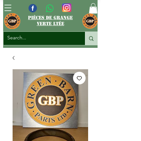
pièces de grange
verte ltée