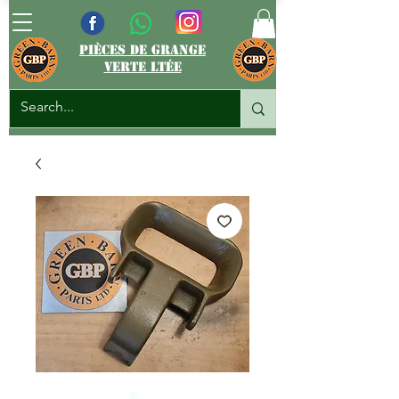
pièces de grange
verte ltée