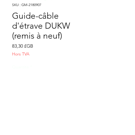
SKU : GM-2180907
Guide-câble
d'étrave DUKW
(remis à neuf)
Prix
83,30 £GB
Hors TVA
Quantité
*
Ajouter au panier
CONTACTEZ-NOUS
Conditions générales de vente