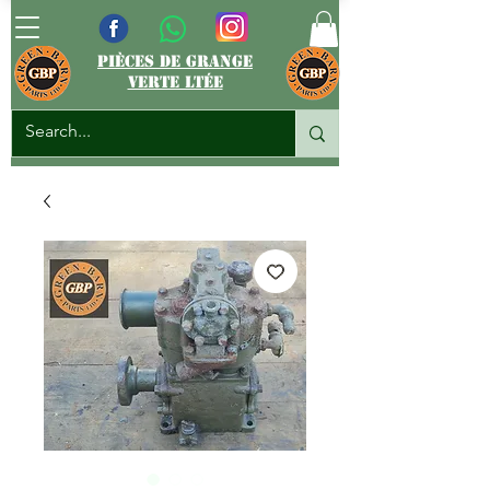
pièces de grange
verte ltée