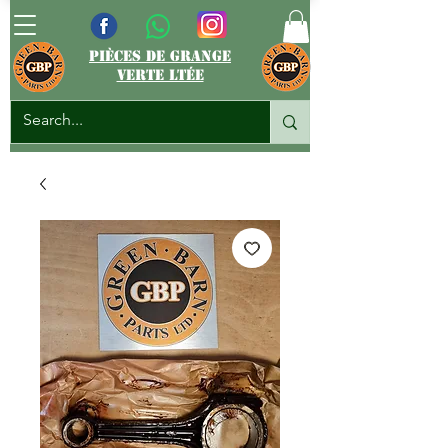
pièces de grange
verte ltée