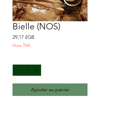
Bielle (NOS)
Prix
29,17 £GB
Hors TVA
Quantité
*
Ajouter au panier
Bielle
Vendu à l'unité - veuillez nous
contacter pour un prix pour 6
NOS
GM-2135418