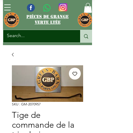
pièces de grange
verte ltée
SKU : GM-2070957
Tige de
commande de la