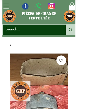
pièces de grange
verte ltée