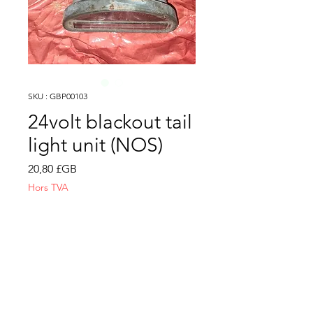
SKU : GBP00103
24volt blackout tail
light unit (NOS)
Prix
20,80 £GB
Hors TVA
Quantité
*
Ajouter au panier