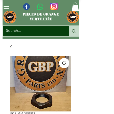
pièces de grange
verte ltée
SKU : GM-3659553