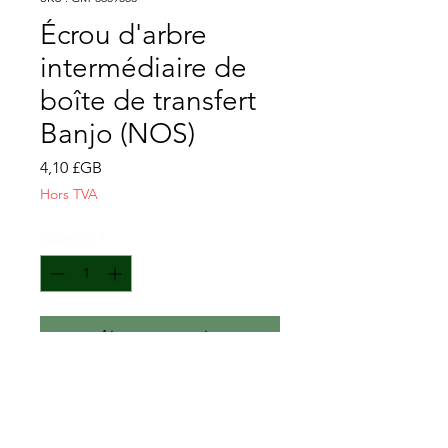
Écrou d'arbre
intermédiaire de
boîte de transfert
Banjo (NOS)
Prix
4,10 £GB
Hors TVA
Quantité
*
Ajouter au panier
Écrou d'arbre de renvoi de boîte
de transfert banjo
NOS