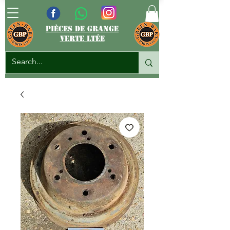
pièces de grange
verte ltée