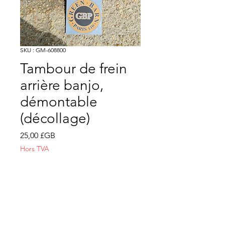
SKU : GM-608800
Tambour de frein
arrière banjo,
démontable
(décollage)
Prix
25,00 £GB
Hors TVA
Quantité
*
Ajouter au panier