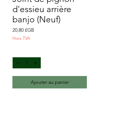
d'essieu arrière
banjo (Neuf)
Prix
20,80 £GB
Hors TVA
Quantité
*
Ajouter au panier
Utilisé en conjonction avec la
garniture en feutre GM-3653617 :
https://www.greenbarnparts.co.uk
/product-page/banjo-axle-
pinion-felt-seal