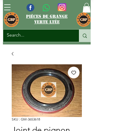
pièces de grange
verte ltée
SKU : GM-3653618
Joint de pignon