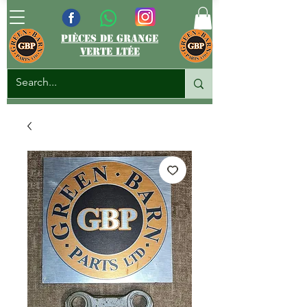
pièces de grange
verte ltée