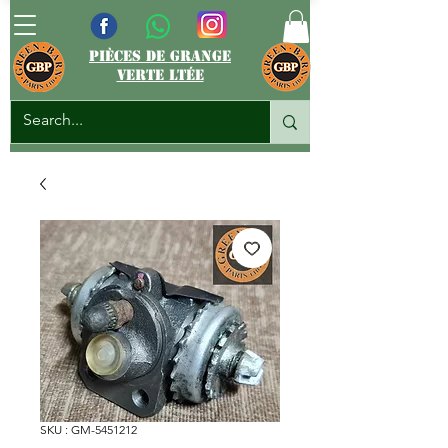
pièces de grange
verte ltée
SKU : GM-5451212