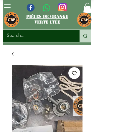
pièces de grange
verte ltée