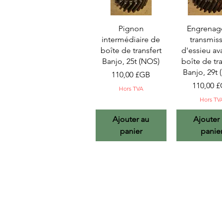
Aperçu rapide
Aperçu ra
Pignon
Engrenag
intermédiaire de
transmis
boîte de transfert
d'essieu av
Banjo, 25t (NOS)
boîte de tra
Banjo, 29t
Prix
110,00 £GB
Prix
110,00 
Hors TVA
Hors TV
Ajouter au
Ajouter
panier
panie
CONTACTEZ-NO