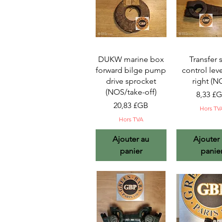
Aperçu rapide
Aperçu ra
DUKW marine box
Transfer s
forward bilge pump
control leve
drive sprocket
right (N
(NOS/take-off)
Prix
8,33 £
Prix
20,83 £GB
Hors TV
Hors TVA
Ajouter au
Ajouter
panier
panie