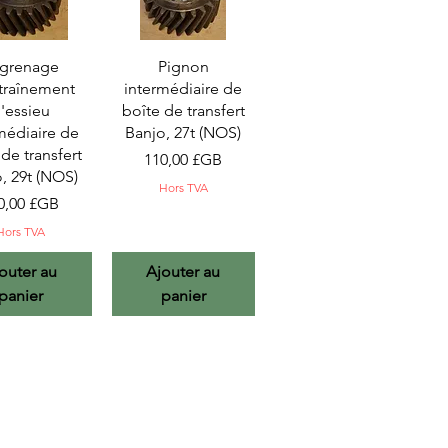
rçu rapide
Aperçu rapide
grenage
Pignon
traînement
intermédiaire de
'essieu
boîte de transfert
médiaire de
Banjo, 27t (NOS)
de transfert
Prix
110,00 £GB
, 29t (NOS)
Hors TVA
x
0,00 £GB
Hors TVA
outer au
Ajouter au
panier
panier