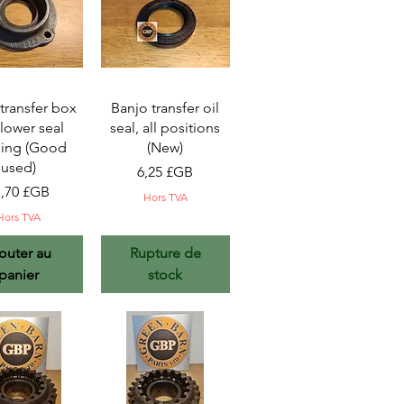
rçu rapide
Aperçu rapide
transfer box
Banjo transfer oil
 lower seal
seal, all positions
ing (Good
(New)
used)
Prix
6,25 £GB
ix
1,70 £GB
Hors TVA
Hors TVA
outer au
Rupture de
panier
stock