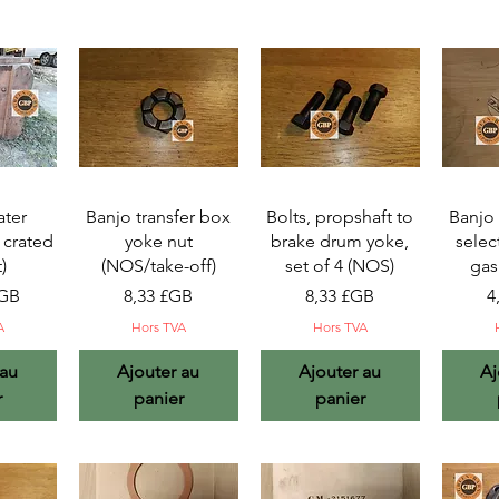
pide
Aperçu rapide
Aperçu rapide
Ape
ter
Banjo transfer box
Bolts, propshaft to
Banjo 
, crated
yoke nut
brake drum yoke,
selec
t)
(NOS/take-off)
set of 4 (NOS)
gas
Prix
Prix
P
£GB
8,33 £GB
8,33 £GB
4
A
Hors TVA
Hors TVA
 au
Ajouter au
Ajouter au
Aj
r
panier
panier