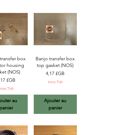
rçu rapide
Aperçu rapide
transfer box
Banjo transfer box
tor housing
top gasket (NOS)
ket (NOS)
Prix
4,17 £GB
rix
,17 £GB
Hors TVA
Hors TVA
outer au
Ajouter au
panier
panier