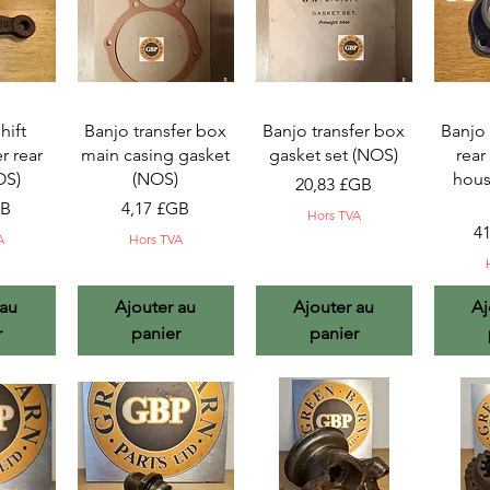
pide
Aperçu rapide
Aperçu rapide
Ape
hift
Banjo transfer box
Banjo transfer box
Banjo 
r rear
main casing gasket
gasket set (NOS)
rear
OS)
(NOS)
hous
Prix
20,83 £GB
Prix
GB
4,17 £GB
Hors TVA
Pr
4
A
Hors TVA
 au
Ajouter au
Ajouter au
Aj
r
panier
panier