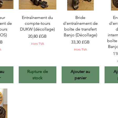
pide
Aperçu rapide
Aperçu rapide
Ape
eur
Entraînement du
Bride
En
ent de
compte-tours
d'entraînement de
d'en
ours
DUKW (décollage)
boîte de transfert
d
OS)
Banjo (Décollage)
inter
Prix
20,80 £GB
boîte 
Prix
GB
33,30 £GB
Hors TVA
Banjo
A
Hors TVA
Pri
11
 au
Rupture de
Ajouter au
Aj
r
stock
panier