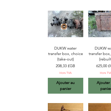
Aperçu rapide
Aperçu ra
DUKW water
DUKW wa
transfer box, choice
transfer box
(take-out)
(rebuil
Prix
Prix
208,33 £GB
625,00 
Hors TVA
Hors TV
Ajouter au
Ajouter
panier
panie