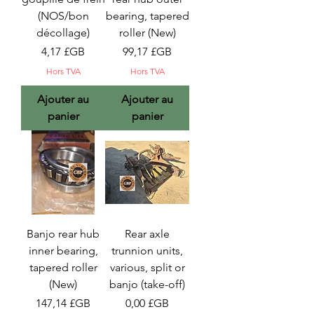
(NOS/bon
bearing, tapered
décollage)
roller (New)
Prix
Prix
4,17 £GB
99,17 £GB
Hors TVA
Hors TVA
Ajouter au
Ajouter au
panier
panier
Banjo rear hub
Rear axle
inner bearing,
trunnion units,
tapered roller
various, split or
(New)
banjo (take-off)
Prix
Prix
147,14 £GB
0,00 £GB