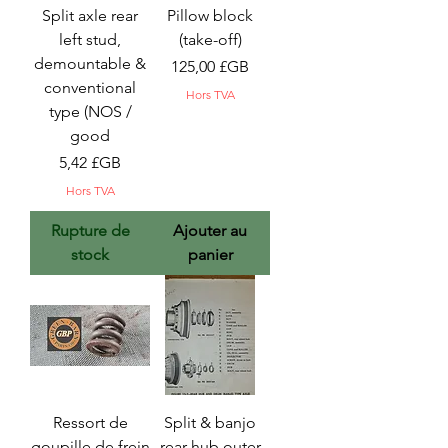
Split axle rear
Pillow block
left stud,
(take-off)
demountable &
Prix
125,00 £GB
conventional
Hors TVA
type (NOS /
good
Prix
5,42 £GB
Hors TVA
Rupture de
Ajouter au
stock
panier
Ressort de
Split & banjo
goupille de frein
rear hub outer