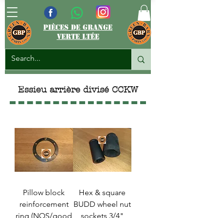
pièces de grange
verte ltée
Essieu arrière divisé CCKW
Pillow block
Hex & square
reinforcement
BUDD wheel nut
ring (NOS/good
sockets 3/4"