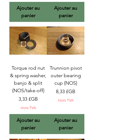
Ajouter au
Ajouter au
panier
panier
Torque rod nut
Trunnion pivot
& spring washer,
outer bearing
banjo & split
cup (NOS)
(NOS/take-off)
Prix
8,33 £GB
Prix
3,33 £GB
Hors TVA
Hors TVA
Ajouter au
Ajouter au
panier
panier