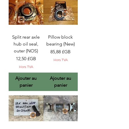
Split rear axle
Pillow block
hub oil seal,
bearing (New)
outer (NOS)
Prix
85,88 £GB
Prix
12,50 £GB
Hors TVA
Hors TVA
Ajouter au
Ajouter au
panier
panier