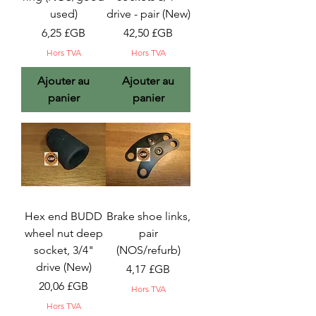
used)
drive - pair (New)
Prix
Prix
6,25 £GB
42,50 £GB
Hors TVA
Hors TVA
Ajouter au
Ajouter au
panier
panier
Hex end BUDD
Brake shoe links,
wheel nut deep
pair
socket, 3/4"
(NOS/refurb)
drive (New)
Prix
4,17 £GB
Prix
20,06 £GB
Hors TVA
Hors TVA